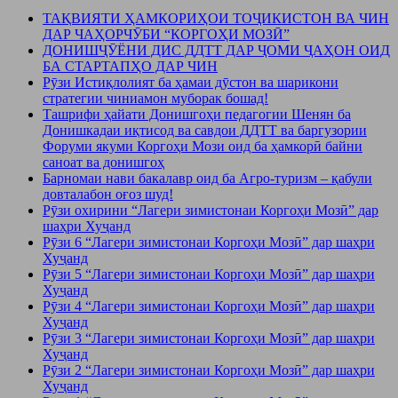
ТАҚВИЯТИ ҲАМКОРИҲОИ ТОҶИКИСТОН ВА ЧИН
ДАР ЧАҲОРЧӮБИ “КОРГОҲИ МОЗӢ”
ДОНИШҶӮЁНИ ДИС ДДТТ ДАР ҶОМИ ҶАҲОН ОИД
БА СТАРТАПҲО ДАР ЧИН
Рӯзи Истиқлолият ба ҳамаи дӯстон ва шарикони
стратегии чиниамон муборак бошад!
Ташрифи ҳайати Донишгоҳи педагогии Шенян ба
Донишкадаи иқтисод ва савдои ДДТТ ва баргузории
Форуми якуми Коргоҳи Мози оид ба ҳамкорӣ байни
саноат ва донишгоҳ
Барномаи нави бакалавр оид ба Агро-туризм – қабули
довталабон оғоз шуд!
Рӯзи охирини “Лагери зимистонаи Коргоҳи Мозӣ” дар
шаҳри Хуҷанд
Рӯзи 6 “Лагери зимистонаи Коргоҳи Мозӣ” дар шаҳри
Хуҷанд
Рӯзи 5 “Лагери зимистонаи Коргоҳи Мозӣ” дар шаҳри
Хуҷанд
Рӯзи 4 “Лагери зимистонаи Коргоҳи Мозӣ” дар шаҳри
Хуҷанд
Рӯзи 3 “Лагери зимистонаи Коргоҳи Мозӣ” дар шаҳри
Хуҷанд
Рӯзи 2 “Лагери зимистонаи Коргоҳи Мозӣ” дар шаҳри
Хуҷанд