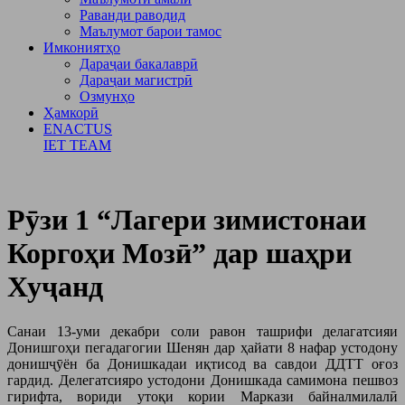
Раванди раводид
Маълумот барои тамос
Имкониятҳо
Дараҷаи бакалаврӣ
Дараҷаи магистрӣ
Озмунҳо
Ҳамкорӣ
ENACTUS
IET TEAM
Рӯзи 1 “Лагери зимистонаи
Коргоҳи Мозӣ” дар шаҳри
Хуҷанд
Санаи 13-уми декабри соли равон ташрифи делагатсияи
Донишгоҳи пегадагогии Шенян дар ҳайати 8 нафар устодону
донишҷӯён ба Донишкадаи иқтисод ва савдои ДДТТ оғоз
гардид. Делегатсияро устодони Донишкада самимона пешвоз
гирифта, вориди утоқи кории Маркази байналмилалӣ