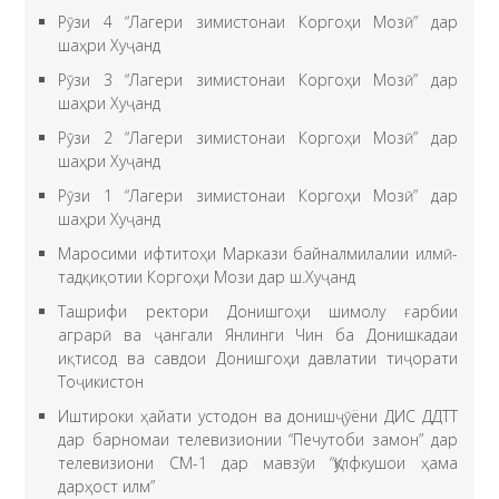
Рӯзи 4 “Лагери зимистонаи Коргоҳи Мозӣ” дар
шаҳри Хуҷанд
Рӯзи 3 “Лагери зимистонаи Коргоҳи Мозӣ” дар
шаҳри Хуҷанд
Рӯзи 2 “Лагери зимистонаи Коргоҳи Мозӣ” дар
шаҳри Хуҷанд
Рӯзи 1 “Лагери зимистонаи Коргоҳи Мозӣ” дар
шаҳри Хуҷанд
Маросими ифтитоҳи Маркази байналмилалии илмӣ-
тадқиқотии Коргоҳи Мози дар ш.Хуҷанд
Ташрифи ректори Донишгоҳи шимолу ғарбии
аграрӣ ва ҷангали Янлинги Чин ба Донишкадаи
иқтисод ва савдои Донишгоҳи давлатии тиҷорати
Тоҷикистон
Иштироки ҳайати устодон ва донишҷӯёни ДИС ДДТТ
дар барномаи телевизионии “Печутоби замон” дар
телевизиони СМ-1 дар мавзӯи “Қулфкушои ҳама
дарҳост илм”