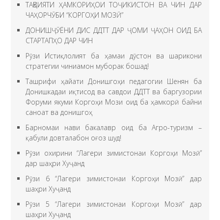
ТАҚВИЯТИ ҲАМКОРИҲОИ ТОҶИКИСТОН ВА ЧИН ДАР
ЧАҲОРЧӮБИ “КОРГОҲИ МОЗӢ”
ДОНИШҶӮЁНИ ДИС ДДТТ ДАР ҶОМИ ҶАҲОН ОИД БА
СТАРТАПҲО ДАР ЧИН
Рӯзи Истиқлолият ба ҳамаи дӯстон ва шарикони
стратегии чиниамон муборак бошад!
Ташрифи ҳайати Донишгоҳи педагогии Шенян ба
Донишкадаи иқтисод ва савдои ДДТТ ва баргузории
Форуми якуми Коргоҳи Мози оид ба ҳамкорӣ байни
саноат ва донишгоҳ
Барномаи нави бакалавр оид ба Агро-туризм –
қабули довталабон оғоз шуд!
Рӯзи охирини “Лагери зимистонаи Коргоҳи Мозӣ”
дар шаҳри Хуҷанд
Рӯзи 6 “Лагери зимистонаи Коргоҳи Мозӣ” дар
шаҳри Хуҷанд
Рӯзи 5 “Лагери зимистонаи Коргоҳи Мозӣ” дар
шаҳри Хуҷанд