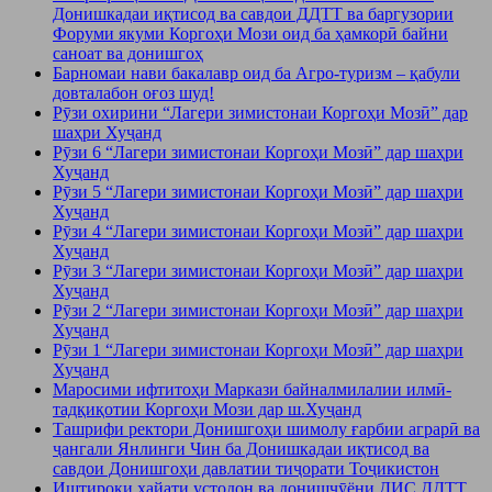
Донишкадаи иқтисод ва савдои ДДТТ ва баргузории
Форуми якуми Коргоҳи Мози оид ба ҳамкорӣ байни
саноат ва донишгоҳ
Барномаи нави бакалавр оид ба Агро-туризм – қабули
довталабон оғоз шуд!
Рӯзи охирини “Лагери зимистонаи Коргоҳи Мозӣ” дар
шаҳри Хуҷанд
Рӯзи 6 “Лагери зимистонаи Коргоҳи Мозӣ” дар шаҳри
Хуҷанд
Рӯзи 5 “Лагери зимистонаи Коргоҳи Мозӣ” дар шаҳри
Хуҷанд
Рӯзи 4 “Лагери зимистонаи Коргоҳи Мозӣ” дар шаҳри
Хуҷанд
Рӯзи 3 “Лагери зимистонаи Коргоҳи Мозӣ” дар шаҳри
Хуҷанд
Рӯзи 2 “Лагери зимистонаи Коргоҳи Мозӣ” дар шаҳри
Хуҷанд
Рӯзи 1 “Лагери зимистонаи Коргоҳи Мозӣ” дар шаҳри
Хуҷанд
Маросими ифтитоҳи Маркази байналмилалии илмӣ-
тадқиқотии Коргоҳи Мози дар ш.Хуҷанд
Ташрифи ректори Донишгоҳи шимолу ғарбии аграрӣ ва
ҷангали Янлинги Чин ба Донишкадаи иқтисод ва
савдои Донишгоҳи давлатии тиҷорати Тоҷикистон
Иштироки ҳайати устодон ва донишҷӯёни ДИС ДДТТ