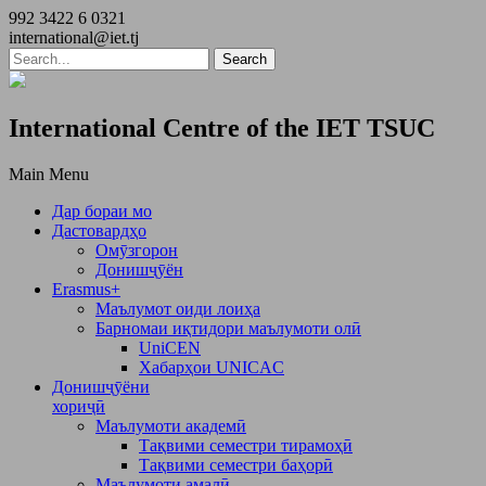
992 3422 6 0321
international@iet.tj
International Centre of the IET TSUC
Main Menu
Дар бораи мо
Дастовардҳо
Омӯзгорон
Донишҷӯён
Erasmus+
Маълумот оиди лоиҳа
Барномаи иқтидори маълумоти олӣ
UniCEN
Хабарҳои UNICAC
Донишҷӯёни
хориҷӣ
Маълумоти академӣ
Тақвими семестри тирамоҳӣ
Тақвими семестри баҳорӣ
Маълумоти амалӣ