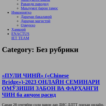
Раванди раводид
Маълумот барои тамос
Имкониятҳо
Дараҷаи бакалаврӣ
Дараҷаи магистрӣ
Озмунҳо
Ҳамкорӣ
ENACTUS
IET TEAM
Category:
Без рубрики
«ПУЛИ ЧИНӢ» («Chinese
Bridge»)-2023 ОНЛАЙН СЕМИНАРИ
ОМӮЗИШИ ЗАБОН ВА ФАРҲАНГИ
ЧИН ба анҷом расид
Санаи 28 сентябри соли равон дар ДИС ДДТТ лоиҳаи онлайн-