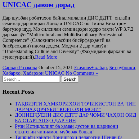
UNICAC давом дорад
Дар шуъбаи робитаҳои байналмилалии ДИС ДДТТ онлайн
семинар дар доираи Лоиҳаи UNICAC бо Тиина Викстром
баргузор шуд. Мо силсилаи семинарҳои худро таҳти WP 3.7.2
дар мавзӯи “Multicultural and Multidisciplinary Professional
Competence” (Салоҳияти касбии бисёрфарҳангӣ ва
бисёрсоҳавӣ) идома додем. Модули 2 дар мавзӯи:
“Understanding Culture and Diversity” (Фаҳмидани фарҳанг ва
гуногунрангӣ).
Read More
Сарвар Разакова
October 15, 2021
Erasmus+ хабар
,
Без рубрики
,
Хабарҳо
,
Хабарҳои UNICAC
No Comments »
Recent Posts
ТАҚВИЯТИ ҲАМКОРИҲОИ ТОҶИКИСТОН ВА ЧИН
ДАР ЧАҲОРЧӮБИ “КОРГОҲИ МОЗӢ”
ДОНИШҶӮЁНИ ДИС ДДТТ ДАР ҶОМИ ҶАҲОН ОИД
БА СТАРТАПҲО ДАР ЧИН
Рӯзи Истиқлолият ба ҳамаи дӯстон ва шарикони
стратегии чиниамон муборак бошад!
Ташрифи ҳайати Донишгоҳи педагогии Шенян ба