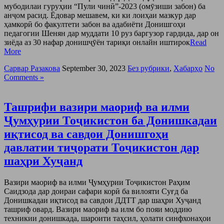
мубодилаи гуруҳии “Пули чинӣ”-2023 (омӯзиши забон) ба
анҷом расид. Ёдовар мешавем, ки ки лоиҳаи мазкур дар
ҳамкорӣ бо факултети забон ва адабиёти Донишгоҳи
педагогии Шенян дар муддати 10 руз баргузор гардида, дар он
зиёда аз 30 нафар донишҷӯён тариқи онлайн иштирок
Read
More
Сарвар Разакова
September 30, 2023
Без рубрики
,
Хабарҳо
No
Comments »
Ташрифи вазири маориф ва илми
Ҷумҳурии Тоҷикистон ба Донишкадаи
иқтисод ва савдои Донишгоҳи
давлатии тиҷорати Тоҷикистон дар
шаҳри Хуҷанд
Вазири маориф ва илми Ҷумҳурии Тоҷикистон Раҳим
Саидзода дар доираи сафари корӣ ба вилояти Суғд ба
Донишкадаи иқтисод ва савдои ДДТТ дар шаҳри Хуҷанд
ташриф овард. Вазири маориф ва илм бо пояи моддию
техникии донишкада, шароити таҳсил, ҳолати синфхонаҳои