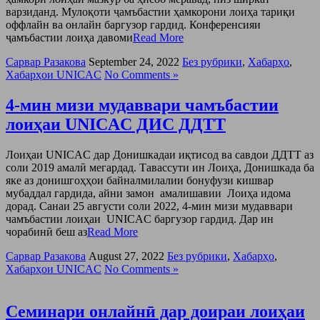
варзиданд. Мулоқоти ҷамъбастии ҳамкорони лоиҳа тариқи
оффлайн ва онлайн баргузор гардид. Конференсияи
ҷамъбастии лоиҳа давоми
Read More
Сарвар Разакова
September 24, 2022
Без рубрики
,
Хабарҳо
,
Хабарҳои UNICAC
No Comments »
4-мин мизи мудаввари чамъбастии
лоиҳаи UNICAC ДИС ДДТТ
Лоиҳаи UNICAC дар Донишкадаи иқтисод ва савдои ДДТТ аз
соли 2019 амалӣ мегардад. Тавассути ин Лоиҳа, Донишкада ба
яке аз донишгоҳҳои байналмилалии бонуфузи кишвар
мубаддал гардида, айни замон амалишавии Лоиҳа идома
дорад. Санаи 25 августи соли 2022, 4-мин мизи мудаввари
чамъбастии лоиҳаи UNICAC баргузор гардид. Дар ин
чорабинӣ беш аз
Read More
Сарвар Разакова
August 27, 2022
Без рубрики
,
Хабарҳо
,
Хабарҳои UNICAC
No Comments »
Семинари онлайнӣ дар доираи лоиҳаи