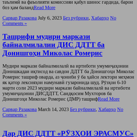
таълимӣ ва фаъолияти комиссияи қабул шинос гардида, барои
боз ҳам баланд
Read More
Сарвар Разакова
July 6, 2023
Без рубрики
,
Хабарҳо
No
Comments »
Ташрифи мудири маркази
байналмилалии ДИС ДДТТ ба
Донишгоҳи Миколас Ромерис
Мудири маркази байналмилалӣ ва иртиботи умумиҷаҳонии
Донишкадаи иқтисод ва савдои ДДТТ ба Донишгоҳи Миколас
Ромерис ташриф оварда, аз ҷониби ӯ ба ҳайси лектори меҳмон
як қатор лексияҳои намунавӣ гузаронида шуд. Рӯзҳои 6-10
марти соли 2023 мудири маркази байналмилалӣ ва иртиботи
умумиҷаҳонии ДИСДДТТ, Саидқосим Мухторов ба
Донишгоҳи Миколас Ромерис (ДМР) ташриф
Read More
Сарвар Разакова
March 14, 2023
Без рубрики
,
Хабарҳо
No
Comments »
Дар ДИС ДДТТ «РӮЗҲОИ ЭРАСМУС»