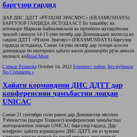
баргузор гардид
ДАР ДИС ДДТТ «РӮЗҲОИ ЭРАСМУС» (ERASMUSDAYS)
БАРГУЗОР ГАРДИДА ИСТОДААСТ Бо ташаббус ва
ибтикори Маркази байналмилалӣ ва иртиботи мутақобилаи
ҷаҳонӣ санаҳои 14-15-уми октябр дар Донишкадаи иқтисод ва
савдои ДДТТ «Рӯзҳои Эрасмус» (ERASMUSDAYS) баргузор
гардида истодаанд. Санаи 14-уми октябр дар толори асосии
донишкада бо иштироки ҳайати васеи донишҷӯён рӯзи аввали
мулоқот, ки
Read More
Сарвар Разакова
October 14, 2022
Erasmus+ хабар
,
Без рубрики
No Comments »
Ҳайати кормандони ДИС ДДТТ дар
конференсияи ҷамъбастии лоиҳаи
UNICAC
Санаи 21 сентябри соли равон дар Донишгоҳи миллии
Ӯзбекистон (шаҳри Тошкент) конференсияи ҷамъбастии
иштирокчиёни лоиҳаи UNICAC баргузор гардид. Дар
конфронс ҳайати кормандони ДИС ДДТТ, ки аз ҷумлаи
ҳамкори лоиҳаи мазкур ба ҳисоб меравад, низ ширкат